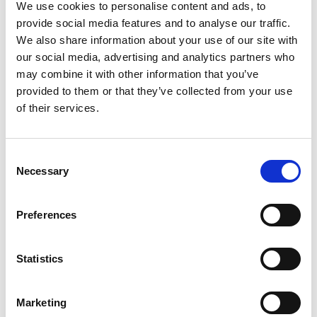
We use cookies to personalise content and ads, to
随着5G在全球蜂窝网络中的普及，新技术进步将进一步拓
展RedCap作为功耗和性能增强器的优势。网络切片技术可
provide social media features and to analyse our traffic.
在单一物理网络上创建多个虚拟网络，使设计师能够更高
We also share information about your use of our site with
效地为不同应用定制RedCap；而增强型C-DRX等技术将进
our social media, advertising and analytics partners who
一步降低功耗，延长便携式设备的电池寿命。
may combine it with other information that you’ve
provided to them or that they’ve collected from your use
一套全面的5G RedCap测试工具能够在网络运营环境快速
演变的当下优化性能，并通过在开发周期早期识别和解决
of their services.
问题，加速产品上市时间。
Consent
Categories
Necessary
Selection
UWB
Wi-Fi 6E
Wi-Fi 6
Preferences
5G
Wi-Fi
®
Bluetooth
Statistics
Wi-Fi 7
V2X
O-RAN
Marketing
NTN