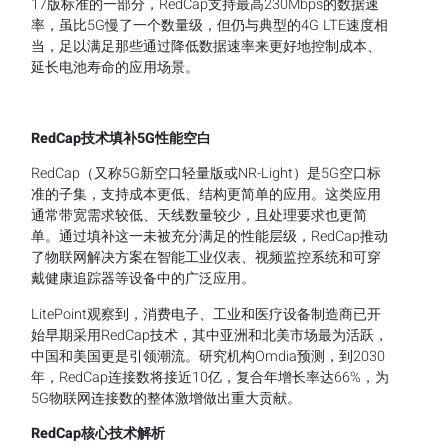
17版标准的一部分，RedCap支持最高230Mbps的数据速
率，虽比5G慢了一个数量级，但仍与典型的4G LTE速度相
当，足以满足那些通过降低数据速率来更好地控制成本、
延长电池寿命的应用场景。
RedCap技术填补5G性能空白
RedCap（又称5G新空口轻量版或NR-Light）是5G空口标
准的子集，支持成本更低、结构更简单的应用。这类应用
通常带宽需求较低、天线数量较少，且处理要求也更简
单。通过填补这一未被充分满足的性能层级，RedCap推动
了物联网解决方案在智能工业仪表、视频监控系统和可穿
戴健康追踪器等设备中的广泛应用。
LitePoint观察到，消费电子、工业和医疗设备制造商已开
始早期采用RedCap技术，其中亚洲和北美市场最为活跃，
中国和美国更是引领潮流。研究机构Omdia预测，到2030
年，RedCap连接数将接近10亿，复合年增长率达66%，为
5G物联网连接数的整体激增做出重大贡献。
RedCap核心技术解析