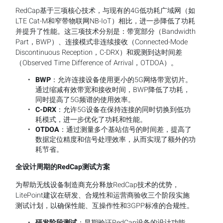
RedCap基于三项核心技术，与现有的4G低功耗广域网（如
LTE Cat-M和窄带物联网NB-IoT）相比，进一步降低了功耗
并提升了性能。这三项技术分别是：带宽部分（Bandwidth
Part，BWP）、连接模式非连续接收（Connected-Mode
Discontinuous Reception，C-DRX）和观测到达时间差
（Observed Time Difference of Arrival，OTDOA）。
BWP
：允许连接设备使用更小的5G网络带宽切片。
通过缩减有效带宽和接收时间，BWP降低了功耗，
同时提高了5G频谱的使用效率。
C-DRX
：允许5G设备在保持连接的同时切换到低功
耗模式，进一步优化了功耗和性能。
OTDOA
：通过测量多个基站信号的时间差，提高了
数据定位精度和信号处理效率，从而实现了额外的功
耗节省。
全设计周期的RedCap测试方案
为帮助无线设备制造商充分释放RedCap技术的优势，
LitePoint建议在研发、合规性和运营商验收三个阶段实施
测试计划，以确保性能、互操作性和3GPP标准的合规性。
研发阶段测试
：早期验证RedCap设备的设计功能，