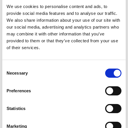
续赋能安全、智能和功能丰富的汽车车辆。
We use cookies to personalise content and ads, to
provide social media features and to analyse our traffic.
We also share information about your use of our site with
Categories
our social media, advertising and analytics partners who
UWB
may combine it with other information that you’ve
Wi-Fi 6E
provided to them or that they’ve collected from your use
Wi-Fi 6
of their services.
5G
Wi-Fi
®
Bluetooth
Wi-Fi 7
Consent
V2X
Necessary
Selection
O-RAN
NTN
Automotive
Preferences
医疗
AI
Statistics
Subscribe to the LitePoint Blog
Marketing