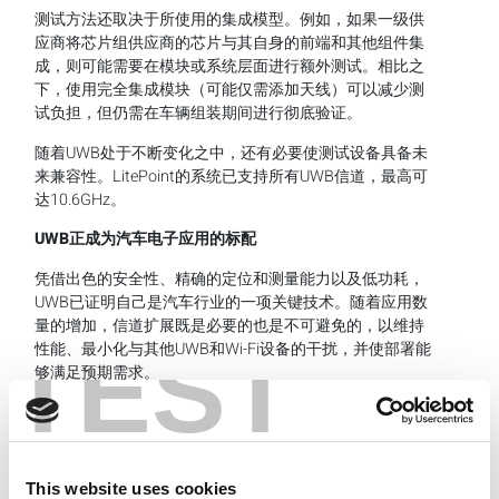
测试方法还取决于所使用的集成模型。例如，如果一级供
应商将芯片组供应商的芯片与其自身的前端和其他组件集
成，则可能需要在模块或系统层面进行额外测试。相比之
下，使用完全集成模块（可能仅需添加天线）可以减少测
试负担，但仍需在车辆组装期间进行彻底验证。
随着UWB处于不断变化之中，还有必要使测试设备具备未
来兼容性。LitePoint的系统已支持所有UWB信道，最高可
达10.6GHz。
UWB正成为汽车电子应用的标配
凭借出色的安全性、精确的定位和测量能力以及低功耗，
UWB已证明自己是汽车行业的一项关键技术。随着应用数
量的增加，信道扩展既是必要的也是不可避免的，以维持
TEST
性能、最小化与其他UWB和Wi-Fi设备的干扰，并使部署能
够满足预期需求。
对于汽车行业OEM和一级供应商而言，这意味着不仅要为
更多信道做好准备，还要建立能够处理日益复杂的系统集
This website uses cookies
成的全面测试协议。做好这一点将确保UWB在未来几年继