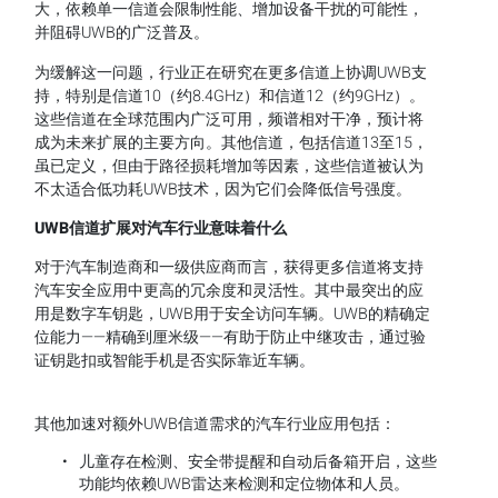
大，依赖单一信道会限制性能、增加设备干扰的可能性，
并阻碍UWB的广泛普及。
为缓解这一问题，行业正在研究在更多信道上协调UWB支
持，特别是信道10（约8.4GHz）和信道12（约9GHz）。
这些信道在全球范围内广泛可用，频谱相对干净，预计将
成为未来扩展的主要方向。其他信道，包括信道13至15，
虽已定义，但由于路径损耗增加等因素，这些信道被认为
不太适合低功耗UWB技术，因为它们会降低信号强度。
UWB信道扩展对汽车行业意味着什么
对于汽车制造商和一级供应商而言，获得更多信道将支持
汽车安全应用中更高的冗余度和灵活性。其中最突出的应
用是数字车钥匙，UWB用于安全访问车辆。UWB的精确定
位能力——精确到厘米级——有助于防止中继攻击，通过验
证钥匙扣或智能手机是否实际靠近车辆。
其他加速对额外UWB信道需求的汽车行业应用包括：
儿童存在检测、安全带提醒和自动后备箱开启，这些
功能均依赖UWB雷达来检测和定位物体和人员。