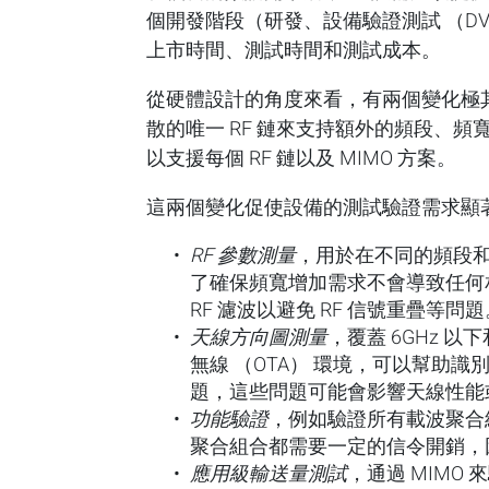
個開發階段（研發、設備驗證測試 （D
上市時間、測試時間和測試成本。
從硬體設計的角度來看，有兩個變化極其重
散的唯一 RF 鏈來支持額外的頻段、
以支援每個 RF 鏈以及 MIMO 方案。
這兩個變化促使設備的測試驗證需求顯
RF 參數測量
，用於在不同的頻段和
了確保頻寬增加需求不會導致任何
RF 濾波以避免 RF 信號重疊等問
天線方向圖測量
，覆蓋 6GHz 
無線 （OTA） 環境，可以幫助
題，這些問題可能會影響天線性能
功能驗證
，例如驗證所有載波聚合
聚合組合都需要一定的信令開銷，
應用級輸送量測試
，通過 MIMO