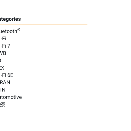
tegories
®
uetooth
-Fi
-Fi 7
WB
G
2X
-Fi 6E
-RAN
TN
utomotive
醫療