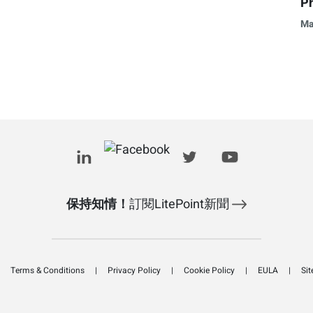
Ph
Ma
保持知情！
訂閱LitePoint新聞
Terms & Conditions
Privacy Policy
Cookie Policy
EULA
Si