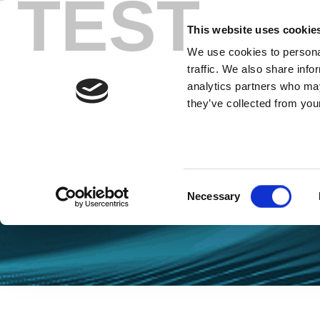
TEST
Skip
to
This website uses cookie
content
We use cookies to personal
traffic. We also share info
analytics partners who may
they’ve collected from your
Blog 5G
Consent
Necessary
Selection