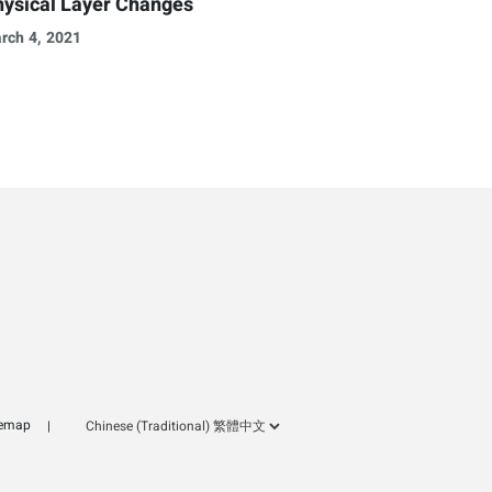
ysical Layer Changes
rch 4, 2021
temap