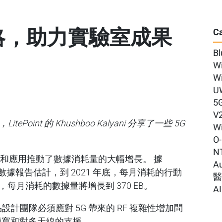
策略，助力實驗室成果
Ca
Bl
Wi
Wi
U
5
V
oint 的 Khushboo Kalyani 分享了一些 5G
Wi
O
N
能和應用推動了數據消耗量的大幅增長。 據
A
布的行動性數據報告估計，到 2021 年底，每月消耗的行動
27 年，每月消耗的數據量將增長到 370 EB。
AI
設計團隊必須應對 5G 帶來的 RF 複雜性增加問
的頻寬和對多天線的支援。