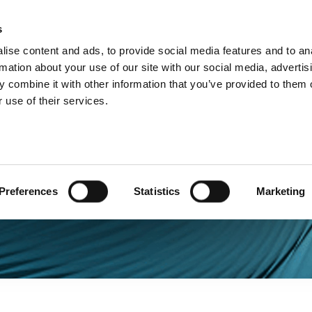
s
Products
Technologies
Knowledge B
ise content and ads, to provide social media features and to an
rmation about your use of our site with our social media, advertis
 combine it with other information that you’ve provided to them o
 use of their services.
Preferences
Statistics
Marketing