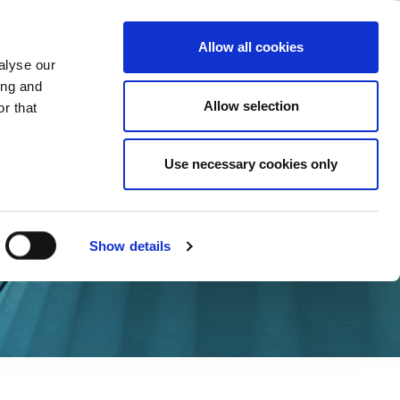
ase
Support
Company
Allow all cookies
alyse our
ing and
Allow selection
r that
Use necessary cookies only
Show details