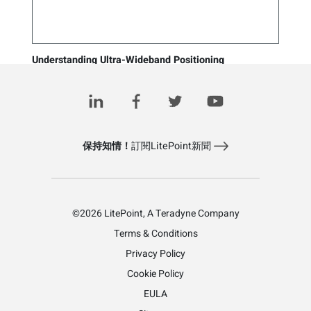
Understanding Ultra-Wideband Positioning
Applications and What Makes Them More Precise
October 26, 2020
保持知情！
訂閱LitePoint新聞
©2026 LitePoint, A Teradyne Company
Terms & Conditions
Privacy Policy
Cookie Policy
EULA