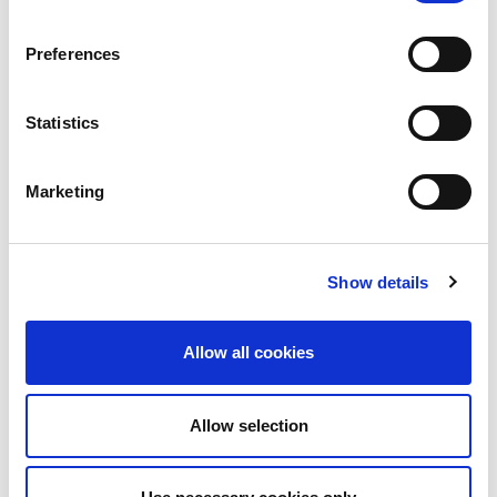
無論採用哪種無線定位技術，都需要經過精心的設計驗證
測試才能確保最佳性能。 LitePoint 的無線測試產品群組擁
Preferences
有為這些技術提供支援的適當解決方案。
Statistics
IQgig-UWB
™
測試儀是一款全集成式
一體化測試解決方
案，非常適合測試支援UWB的設備的物理層。 這款儀器不
但支援所有必需的發射器和接收器測試，還具有特定的機
Marketing
制來測試 UWB測距，並通過精確的觸發和響應機制來校準
和驗證 ToF 和 AoA 測量值。
Show details
IQxel-MW 7G
旨在滿足 Wi-Fi 6/6E 最高達 7.3 GHz 的 Wi-
Fi 連接測試需求，並支援包括藍牙 LE 5.1 在內的藍牙設備
標準測試。
Allow all cookies
要收聽關於此主題的網路研討會的完整內容，
請存取
LitePoint
網路研討會頁面
。
Allow selection
Categories