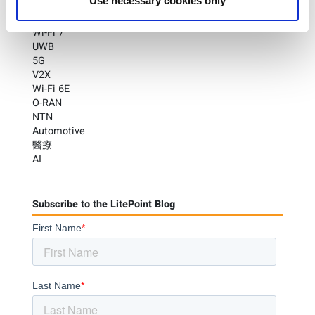
Use necessary cookies only
®
Bluetooth
Wi-Fi
Wi-Fi 7
UWB
5G
V2X
Wi-Fi 6E
O-RAN
NTN
Automotive
醫療
AI
Subscribe to the LitePoint Blog