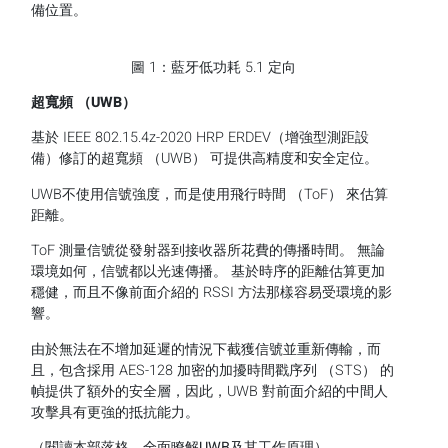
備位置。
圖 1：藍牙低功耗 5.1 定向
超寬頻
（
UWB
）
基於 IEEE 802.15.4z-2020 HRP ERDEV（增強型測距設
備）修訂的超寬頻 （UWB） 可提供高精度和安全定位。
UWB不使用信號強度，而是使用飛行時間 （ToF） 來估算
距離。
ToF 測量信號從發射器到接收器所花費的傳播時間。 無論
環境如何，信號都以光速傳播。 基於時序的距離估算更加
穩健，而且不像前面介紹的 RSSI 方法那樣容易受環境的影
響。
由於無法在不增加延遲的情況下截獲信號並重新傳輸，而
且，包含採用 AES-128 加密的加擾時間戳序列 （STS） 的
幀提供了額外的安全層，因此，UWB 對前面介紹的中間人
攻擊具有更強的抵抗能力。
（
閱讀本部落格，全面瞭解
UWB
及其工作原理
）