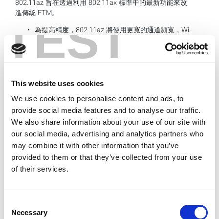
802.11az 旨在透過利用 802.11ax 標準中的最新功能來改
進傳統 FTM。
TEST
為提高精度，802.11az 將使用更寬的通道頻寬，Wi-
Fi 6 的通道頻寬最高可達 160 MHz，但 802.11be
（Wi-Fi 7） 可以擴展到 320 MHz， 因為更寬的頻寬
可提供更高的解析度。 為了更好地適應多路徑效
應，將會利用 MIMO 信號特性。
為提高協定效率，802.11az 重複使用 802.11ax
This website uses cookies
PHY 空數據包 （NDP） 幀，這些幀已針對波束成形
探測進行定義。 時間戳基於 HE 測距空數據包
We use cookies to personalise content and ads, to
（NDP） 幀或 HE 觸發 （TB） 回應測距 NDP 的交
provide social media features and to analyse our traffic.
換。
We also share information about your use of our site with
此外，802.11az 還利用了 Wi-Fi 6 的多使用者功能，
our social media, advertising and analytics partners who
當將基於觸發器的測距與上行鏈路和下行鏈路
may combine it with other information that you’ve
OFDMA 結合使用時，AP 可以利用單次傳輸有效地
從多個網站獲得測距資訊。 此功能極大地減少了交
provided to them or that they’ve collected from your use
換測距資訊所需的開銷，還提高了對更多網站的可擴
of their services.
充性。
802.11az 引入了 PHY 和 MAC 層安全增強功能，以
防止針對測距消息的欺騙和竊聽。
Consent
測試相關問題
Necessary
Selection