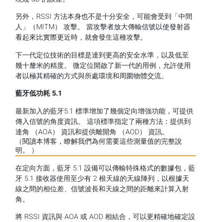
另外，RSSI 方法本身也不是十分安全，可能會受到「中間
人」（MITM） 攻擊。 當攻擊者放大傳輸信號以使發射器
看起來比實際更近時，就會發生這種攻擊。
下一代定位技術的目標是達到更高的安全水準，以及低至
幾十釐米的精度。 微定位開啟了新一代的用例，允許使用
者以極其精確的方式與所處環境和周圍物體交流。
藍牙低功耗
5.1
最新加入的藍牙5.1 標準增加了幾個定向增強功能，可提供
傳入信號的角度資訊。 這項標準指定了兩種方法：提供到
達角 （AOA） 資訊和提供離開角 （AOD） 資訊。
（閱讀本博客，瞭解我們為何需要這些測量值的完整說
明。 ）
在定向方面，藍牙 5.1 設備可以傳輸特殊格式的數據包，藍
牙 5.1 接收器使用至少有 2 根天線的天線陣列，以根據天
線之間的相位差、信號波長和天線之間的距離來計算入射
角。
將 RSSI 資訊與 AOA 或 AOD 相結合，可以更精確地確定設