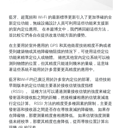
藍牙、超寬頻和 Wi-Fi 的最新標準更新引入了更加準確的全
新定位功能，無線設備設計人員可利用這些功能來支援新
的室內定位應用。 在本篇博文中，我們將回顧這些方法，
並比較它們各自在提供改進功能方面的優勢。
在主要用於室外應用的 GPS 和其他衛星技術精度不夠或者
受到建築物或其他障礙物阻擋的情況下，可使用這些定位
功能來精準定位人或物體。 雖然其他室內定位系統可以檢
測到物體的位置，但其精度只能達到幾米的量級，這意味
著這些系統不能用於許多需要更高精度的應用中。
藍牙和Wi-Fi均已廣泛用於許多室內定位的部署。 這些技術
早期版本的定位功能主要基於接收信號強度指標
（RSSI）。 這種方法可以通過測量接收信號的強度來確定
發射器和接收點之間的距離，然後根據相應的信號衰減進
行定位計算。 RSSI 方法的精度受多種因素的限制，主要是
發射器和接收器之間是否存在導致衰減的障礙物。 如果存
在障礙物，那麼測量精度會相應降低。 如果信號強度測量
值未經校準，那麼其精度也會降低，從而導致位置計算出
現幾 dB 的誤差。