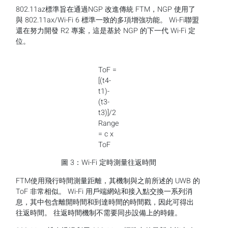
802.11az標準旨在通過NGP 改進傳統 FTM，NGP 使用了
與 802.11ax/Wi-Fi 6 標準一致的多項增強功能。 Wi-Fi聯盟
還在努力開發 R2 專案，這是基於 NGP 的下一代 Wi-Fi 定
位。
ToF =
[(t4-
t1)-
(t3-
t3)]/2
Range
= c x
ToF
圖 3：Wi-Fi 定時測量往返時間
FTM使用飛行時間測量距離，其機制與之前所述的 UWB 的
ToF 非常相似。 Wi-Fi 用戶端網站和接入點交換一系列消
息，其中包含離開時間和到達時間的時間戳，因此可得出
往返時間。 往返時間機制不需要同步設備上的時鐘。