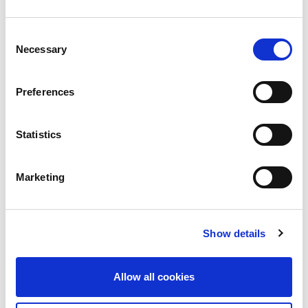
無論是基於行動網路營運商 (MNO) 的宏基站部署，還是
針對私人網路的補充式小基站解決方案，5G 基礎設施的
Consent
目標仍然是相同的，即提供更高的數據傳輸率，增強覆蓋
Necessary
Selection
範圍，並高效處理高用戶密度問題。然而，無線電解決方
案的採用率和成功繫於其質量，以及 OEM 和最終用戶的
整體成本。「LitePoint 的 IQxstream-5G+ 使 5G 基礎設
Preferences
施產品開發商能夠將超越了所需性能標準的產品推向市
場」 LitePoint 的市場總監 Adam Smith 說道。「我們很
Statistics
高興與 InnoPhase 合作，對其低功耗 5G 無線電解決方案
進行校準和驗證，以更好的測試經濟性和速度促進 5G 基
礎設施無線電的快速部署。」
Marketing
技術詳情：
IQxstream-5G+
Show details
LitePoint 的
IQxstream-5G+
是一個全面整合的非信令測
試平台，可用於跨越 2G、3G、4G 和 5G 蜂窩技術的 5G
FR1 用戶設備 (UE)、小基站和 O-RAN 無線電單元測試。
Allow all cookies
對於在 C 頻段頻譜進行高級部署，IQxstream-5G 的 200
MHz 連續系統帶寬非常適合用於單脈衝信號生成和分