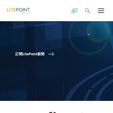
Skip
to
content
訂閱LitePoint新聞