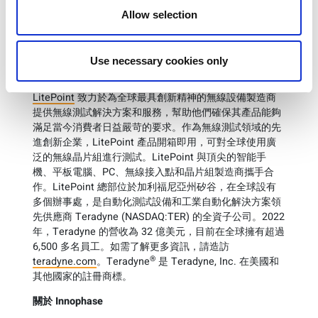
析，以進行載波聚合測試情境。該一體化、雙模塊架構支
Allow selection
援小基站接收器擾訊測試，無需外部干擾器，從而簡化了
測試設定。該儀器易於從實驗室擴展到工廠車間，支援多
端口擴展，非常適合多天線、多 DUT 測試。
Use necessary cookies only
關於
LitePoint
LitePoint
致力於為全球最具創新精神的無線設備製造商
提供無線測試解決方案和服務，幫助他們確保其產品能夠
滿足當今消費者日益嚴苛的要求。作為無線測試領域的先
進創新企業，LitePoint 產品開箱即用，可對全球使用廣
泛的無線晶片組進行測試。LitePoint 與頂尖的智能手
機、平板電腦、PC、無線接入點和晶片組製造商攜手合
作。LitePoint 總部位於加利福尼亞州矽谷，在全球設有
多個辦事處，是自動化測試設備和工業自動化解決方案領
先供應商 Teradyne (NASDAQ:TER) 的全資子公司。2022
年，Teradyne 的營收為 32 億美元，目前在全球擁有超過
6,500 多名員工。如需了解更多資訊，請造訪
®
teradyne.com
。Teradyne
是 Teradyne, Inc. 在美國和
其他國家的註冊商標。
關於
Innophase