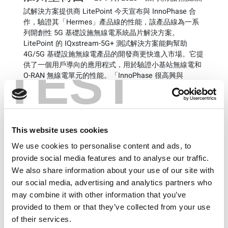
試解決方案提供商 LitePoint 今天宣布與 InnoPhase 合
作，驗證其「Hermes」產品線的性能，該產品線為一系
列開創性 5G 基礎設施無線電系統晶片解決方案。
LitePoint 的 IQxstream-5G+ 測試解決方案能夠幫助
4G/5G 基礎設施無線電產品的開發商更快進入市場。它提
TEST
供了一個用戶導向的應用程式，用於驗證小基站無線電和
O-RAN 無線電單元的性能。「InnoPhase 很高興與
LitePoint 合作，為蜂窩無線電製造商提供一個經過驗證
的解決方案，以加速 5G 無線電的市場應用」 InnoPhase
的市場高級總監 Robert McCormick 說道。「IQxstream-
5G+ 有助於加速 Hermes 產品的開發，縮短了我們產品的
上市時間。」
This website uses cookies
We use cookies to personalise content and ads, to
InnoPhase 的 Hermes 產品線是用於 4G/5G蜂窩網路的
provide social media features and to analyse our traffic.
高度整合的數位無線電。它能夠提高不同 O-RAN RU 天線
We also share information about your use of our site with
配置的系統效率，降低總擁有成本 (TCO)，從低成本的室
內 4T4R 小基站到大型多頻段宏基站不等。在單一 CMOS
our social media, advertising and analytics partners who
晶片上實現的高效能封包處理和低 PHY 處理降低了前傳
may combine it with other information that you’ve
網關的計算需求和成本，同時為獨特的高效率射頻架構提
provided to them or that they’ve collected from your use
供了基礎。InnoPhase 和 LitePoint 的合作將推動蜂窩無
of their services.
線電的部署，簡化工程工作，減低進入市場的障礙。