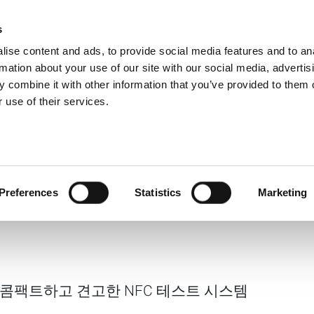
s
Products
Technologies
Knowledge B
ise content and ads, to provide social media features and to an
rmation about your use of our site with our social media, advertis
 combine it with other information that you’ve provided to them o
최적화된 콤
 use of their services.
스트 시스
View Produ
Preferences
Statistics
Marketing
 콤팩트하고 견고한 NFC 테스트 시스템