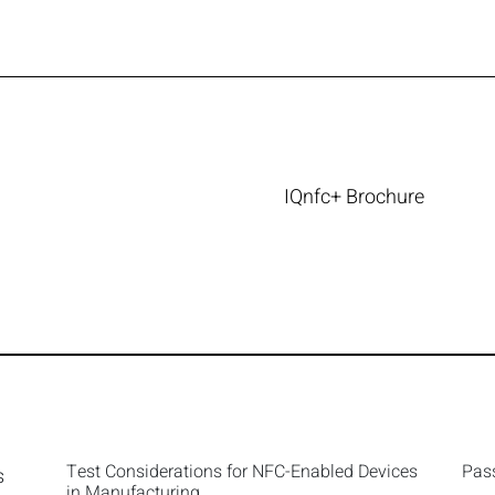
IQnfc+ Brochure
Test Considerations for NFC-Enabled Devices
Pass
s
in Manufacturing