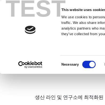
TEST
Skip
to
This website uses cookie
content
We use cookies to personal
IQnfc+
traffic. We also share info
analytics partners who may
생산 라인 및 연구소에 
they’ve collected from your
팩트하고 견고한 NFC 테
템
Consent
Necessary
IQnfc+ 브로슈어
Selection
생산 라인 및 연구소에 최적화된