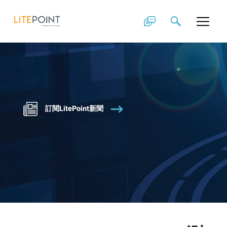
Skip
to
content
訂閱LitePoint新聞