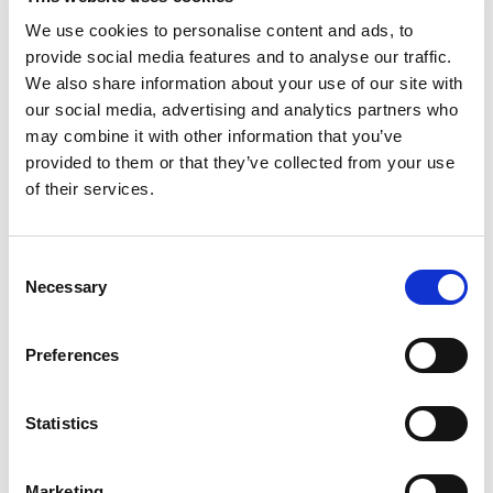
移動裝置的連接能力。 室內居住空間和辦公室環境以及人
口密集區域，對 5G 小型基地台的需求正在增長。
We use cookies to personalise content and ads, to
provide social media features and to analyse our traffic.
為了因應新興的小型基地台市場需求，LitePoint 推出
We also share information about your use of our site with
IQgig-5G 測試系統。該系統已完成更新，可為小型基地台
our social media, advertising and analytics partners who
提供全方位的非信令測試覆蓋範圍。 該測試系統可實現小
may combine it with other information that you’ve
型基地台的波形產生和分析，以及 5G 毫米波無線電技
術。 該測試儀器提供直覺式圖形化使用者介面 (GUI)，可
provided to them or that they’ve collected from your use
針對小型基地台產品進行即時射頻參數分析。
of their services.
LitePoint 的 IQgig-5G 測試系統可輕鬆配置在開發實驗室
或生產車間，協助製造商準確快速地執行關鍵的發射 (TX)
Consent
和接收 (RX) 測量，提供高速、可靠及性能，以滿足大規
Necessary
Selection
模製造的需求。
IQgig-5G 可進行多頻段毫米波 (mmWave) 的非信令測
試，屬於完全整合的多功能解決方案，也是同類產品中首
Preferences
款支援 23-45GHz 範圍內所有 5G FR2 頻率的產品。 所有
的訊號產生、分析、處理和射頻前端交換功能都包含於單
Statistics
一機殼內。 單箱式設計可簡化設定、使用和維護，令測量
成果更可靠。
隨著 OEM 廠商和行動網路業者對小型基地台的殷切期
Marketing