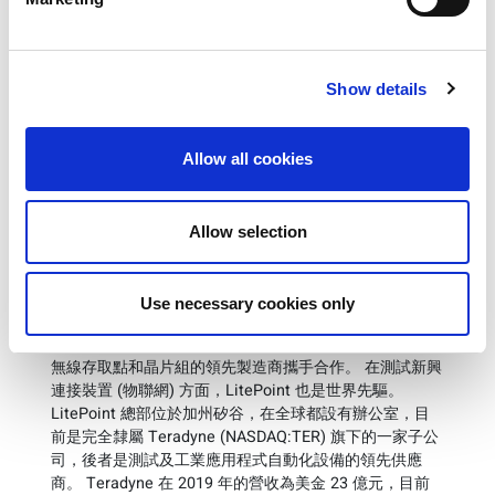
盼，其需求正在迅速增長。 5G 小型基地台產品設計中所
採無線電技術的複雜度不斷增加，這使得製造測試成為非
常重要的事項。」LitePoint 戰略事業發展總監 Rex Chen
如此表示， 「IQgig-5G 測試系統最近一次的更新，目的
Show details
在於提供符合成本效益的小型基地台製造測試，以確保
5G 小型基地台的品質可滿足終端客戶的期望。」
Allow all cookies
如需瞭解詳細資訊，請造訪
IQgig-5G
.
關於
LitePoint
Allow selection
LitePoint 專為全球最創新的無線裝置製造商建置無線測
試解決方案及服務，協助他們確保產品效能可以滿足當今
客戶的高標準要求。 LitePoint 是無線測試的創新先鋒，
Use necessary cookies only
產品已就緒，可針對全球最廣泛使用的無線晶片組行測
試。 LitePoint 和智慧型手機、平板電腦、桌上型電腦、
無線存取點和晶片組的領先製造商攜手合作。 在測試新興
連接裝置 (物聯網) 方面，LitePoint 也是世界先驅。
LitePoint 總部位於加州矽谷，在全球都設有辦公室，目
前是完全隸屬 Teradyne (NASDAQ:TER) 旗下的一家子公
司，後者是測試及工業應用程式自動化設備的領先供應
商。 Teradyne 在 2019 年的營收為美金 23 億元，目前